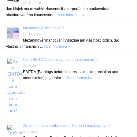
25. 11. 2020
Jan Hájek má rozsáhlé zkušeností z korporátního bankovnictví,
strukturovaného financování …
Více informací »
Mezaninové financování
15. 10. 2020
Mezaninové financování vykazuje jak vlastnosti cizích, tak i
vlastních finančních …
Více informací »
Co je EBITDA, o čem vypovídá (a o čem ne)?
26. 5. 2020
EBITDA (Earnings before interest, taxes, depreciation and
amortisation) je jedním …
Více informací »
Zrušení domluveného úvěru. Má na to banka právo?
3. 4. 2020