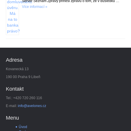
Server Seznam Zprávy přinesl zprávu o tom, že v důsledku …
Více informací »
Adresa
Kovanecká 13
190 00 Praha 9 Libeň
Kontakt
Tel.: +420 720 260 116
E-mail:
info@avelones.cz
Menu
Úvod