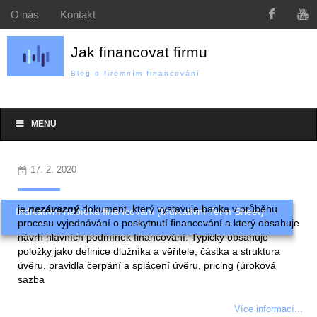
O nás
Kontakt
Jak financovat firmu
Blog o firemním financování
MENU
17. 2. 2020
je
nezávazný
dokument, který vystavuje banka v průběhu
Indikativní nabídka financování (Indikativní Term Sheet)
procesu vyjednávání o poskytnutí financování a který obsahuje
návrh hlavních podmínek financování. Typicky obsahuje
položky jako definice dlužníka a věřitele, částka a struktura
úvěru, pravidla čerpání a splácení úvěru, pricing (úroková
sazba
Více informací...