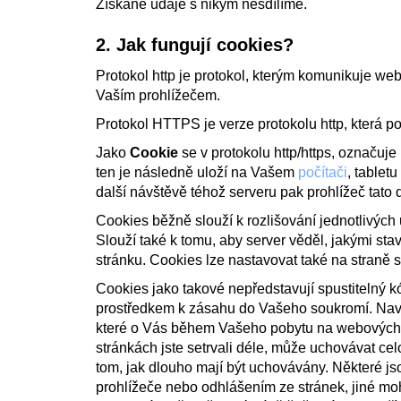
Získané údaje s nikým nesdílíme.
2. Jak fungují cookies?
Protokol http je protokol, kterým komunikuje we
Vaším prohlížečem.
Protokol HTTPS je verze protokolu http, která p
Jako
Cookie
se v protokolu http/https, označuje
ten je následně uloží na Vašem
počítači
, tablet
další návštěvě téhož serveru pak prohlížeč tato
Cookies běžně slouží k rozlišování jednotlivých 
Slouží také k tomu, aby server věděl, jakými stav
stránku. Cookies lze nastavovat také na straně s
Cookies jako takové nepředstavují spustitelný 
prostředkem k zásahu do Vašeho soukromí. Navš
které o Vás během Vašeho pobytu na webových st
stránkách jste setrvali déle, může uchovávat ce
tom, jak dlouho mají být uchovávány. Některé js
prohlížeče nebo odhlášením ze stránek, jiné moh