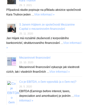
Kara Trutnov
29. 3. 2021
Případová studie popisuje na příkladu akvizice společnosti
Kara Trutnov jeden …
Více informací »
S Janem Hájkem ze společnosti Mezzanine
Capital o mezaninovém financování
25. 11. 2020
Jan Hájek má rozsáhlé zkušeností z korporátního
bankovnictví, strukturovaného financování …
Více informací
»
Mezaninové financování
15. 10. 2020
Mezaninové financování vykazuje jak vlastnosti
cizích, tak i vlastních finančních …
Více informací »
Co je EBITDA, o čem vypovídá (a o čem ne)?
26. 5. 2020
EBITDA (Earnings before interest, taxes,
depreciation and amortisation) je jedním …
Více
informací »