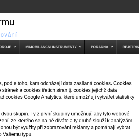
irmu
cování
ZDROJE
MIMOBILANČNÍ INSTRUMENTY
PORADNA
REJSTŘÍ
s, podle toho, kam odcházejí data zasílaná cookies. Cookies
stránek a cookies třetích stran tj. cookies jejichž data
ad cookies Google Analytics, které umožňují vytvářet statistiky
 dvou skupin. Ty z první skupiny umožňují, aby tyto webové
zení, ze kterého se na ně díváte a ty druhé slouží k analýzám
ohou být využity při zobrazování reklamy a pomáhají vybrat
o Vašemu typu.