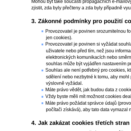
Mohou být také součástí propagačních e-mailov
zjistit, zda byly přečteny a zda byly případně v
3. Zákonné podmínky pro použití c
Provozovatel je povinen srozumitelnou fo
jen cookies).
Provozovatel je povinen si vyžádat souhl
uživatele nebo před tím, než jsou inform
elektronických komunikacích nebo směr
souhlas může být vyjádřen nastavením pr
Souhlas ale není potřebný pro cookies, 
sdělení nebo nezbytné k tomu, aby mohl po
výslovně vyžádal.
Máte právo vědět, jak budou data z cooki
Vždy byste měli mít možnost cookies dea
Máte právo požádat správce údajů (provo
počítači získává), aby tato data vymazal n
4. Jak zakázat cookies třetích stran