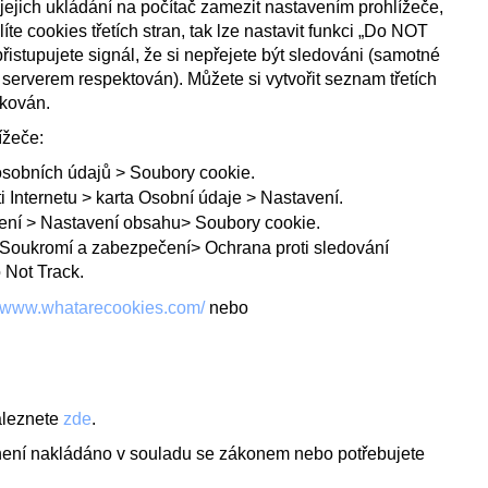
e jejich ukládání na počítač zamezit nastavením prohlížeče,
íte cookies třetích stran, tak lze nastavit funkci „Do NOT
řistupujete signál, že si nepřejete být sledováni (samotné
serverem respektován). Můžete si vytvořit seznam třetích
okován.
ížeče:
sobních údajů > Soubory cookie.
 Internetu > karta Osobní údaje > Nastavení.
ení > Nastavení obsahu> Soubory cookie.
 Soukromí a zabezpečení> Ochrana proti sledování
o Not Track.
//www.whatarecookies.com/
nebo
aleznete
zde
.
i není nakládáno v souladu se zákonem nebo potřebujete