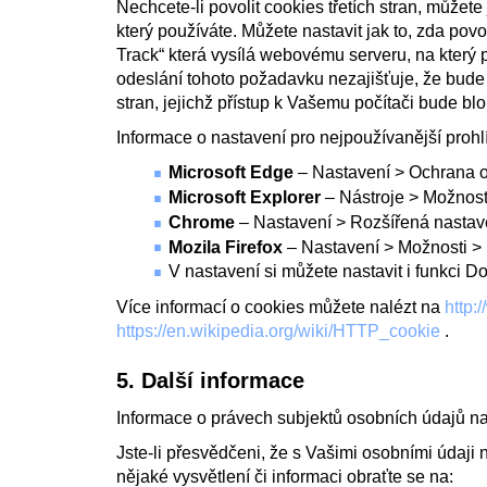
Nechcete-li povolit cookies třetích stran, můžet
který používáte. Můžete nastavit jak to, zda povol
Track“ která vysílá webovému serveru, na který p
odeslání tohoto požadavku nezajišťuje, že bude 
stran, jejichž přístup k Vašemu počítači bude bl
Informace o nastavení pro nejpoužívanější prohl
Microsoft Edge
– Nastavení > Ochrana o
Microsoft Explorer
– Nástroje > Možnosti
Chrome
– Nastavení > Rozšířená nastav
Mozila Firefox
– Nastavení > Možnosti >
V nastavení si můžete nastavit i funkci D
Více informací o cookies můžete nalézt na
http:
https://en.wikipedia.org/wiki/HTTP_cookie
.
5. Další informace
Informace o právech subjektů osobních údajů n
Jste-li přesvědčeni, že s Vašimi osobními údaj
nějaké vysvětlení či informaci obraťte se na: