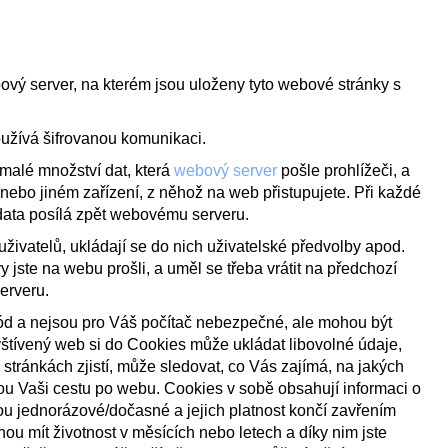
bový server, na kterém jsou uloženy tyto webové stránky s
oužívá šifrovanou komunikaci.
 malé množství dat, která
webový
server
pošle prohlížeči, a
u nebo jiném zařízení, z něhož na web přistupujete. Při každé
 data posílá zpět webovému serveru.
uživatelů, ukládají se do nich uživatelské předvolby apod.
y jste na webu prošli, a uměl se třeba vrátit na předchozí
erveru.
kód a nejsou pro Váš počítač nebezpečné, ale mohou být
tívený web si do Cookies může ukládat libovolné údaje,
ránkách zjistí, může sledovat, co Vás zajímá, na jakých
lou Vaši cestu po webu. Cookies v sobě obsahují informaci o
ou jednorázové/dočasné a jejich platnost končí zavřením
ou mít životnost v měsících nebo letech a díky nim jste