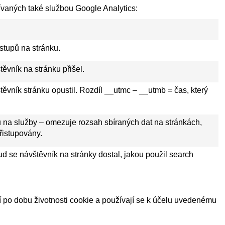
ívaných také službou Google Analytics:
ístupů na stránku.
ěvník na stránku přišel.
ěvník stránku opustil. Rozdíl __utmc – __utmb = čas, který
na služby – omezuje rozsah sbíraných dat na stránkách,
řistupovány.
d se návštěvník na stránky dostal, jakou použil search
í po dobu životnosti cookie a používají se k účelu uvedenému