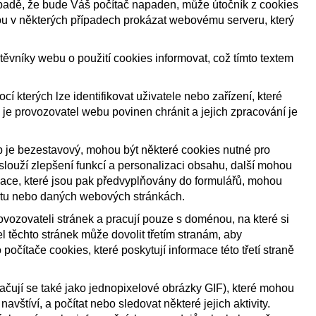
ípadě, že bude Váš počítač napaden, může útočník z cookies
tou v některých případech prokázat webovému serveru, který
těvníky webu o použití cookies informovat, což tímto textem
í kterých lze identifikovat uživatele nebo zařízení, které
 je provozovatel webu povinen chránit a jejich zpracování je
p je bezestavový, mohou být některé cookies nutné pro
slouží zlepšení funkcí a personalizaci obsahu, další mohou
ace, které jsou pak předvyplňovány do formulářů, mohou
tu nebo daných webových stránkách.
ovozovateli stránek a pracují pouze s doménou, na které si
l těchto stránek může dovolit třetím stranám, aby
očítače cookies, které poskytují informace této třetí straně
ačují se také jako jednopixelové obrázky GIF), které mohou
navštíví, a počítat nebo sledovat některé jejich aktivity.