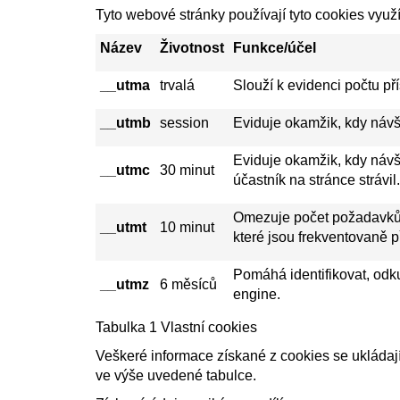
Tyto webové stránky používají tyto cookies využ
Název
Životnost
Funkce/účel
__utma
trvalá
Slouží k evidenci počtu př
__utmb
session
Eviduje okamžik, kdy návšt
Eviduje okamžik, kdy návšt
__utmc
30 minut
účastník na stránce strávil.
Omezuje počet požadavků 
__utmt
10 minut
které jsou frekventovaně p
Pomáhá identifikovat, odku
__utmz
6 měsíců
engine.
Tabulka 1 Vlastní cookies
Veškeré informace získané z cookies se ukládaj
ve výše uvedené tabulce.