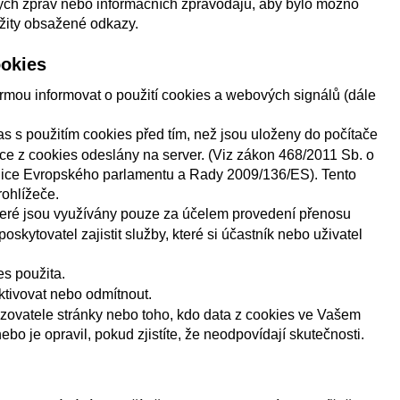
ých zpráv nebo informačních zpravodajů, aby bylo možno
yužity obsažené odkazy.
ookies
rmou informovat o použití cookies a webových signálů (dále
as s použitím cookies před tím, než jsou uloženy do počítače
ace z cookies odeslány na server. (Viz zákon 468/2011 Sb. o
nice Evropského parlamentu a Rady 2009/136/ES). Tento
ohlížeče.
které jsou využívány pouze za účelem provedení přenosu
skytovatel zajistit služby, které si účastník nebo uživatel
es použita.
ktivovat nebo odmítnout.
zovatele stránky nebo toho, kdo data z cookies ve Vašem
ebo je opravil, pokud zjistíte, že neodpovídají skutečnosti.