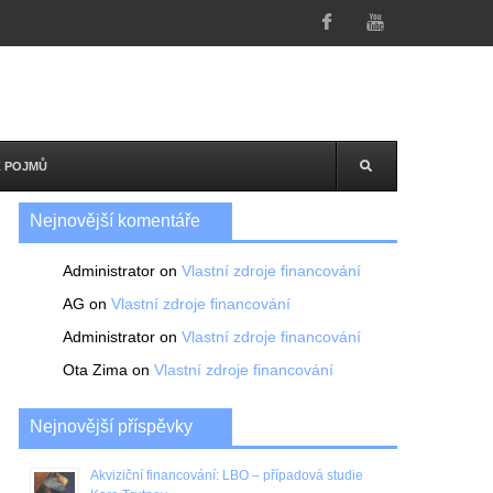
K POJMŮ
Nejnovější komentáře
Administrator
on
Vlastní zdroje financování
AG
on
Vlastní zdroje financování
Administrator
on
Vlastní zdroje financování
Ota Zima
on
Vlastní zdroje financování
Nejnovější příspěvky
Akviziční financování: LBO – případová studie