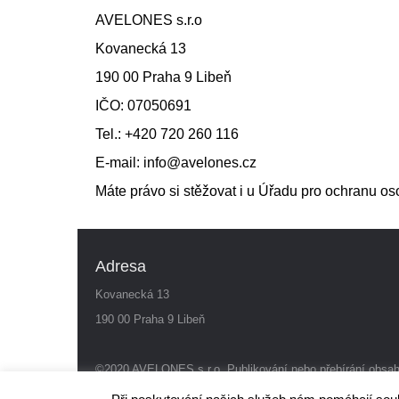
AVELONES s.r.o
Kovanecká 13
190 00 Praha 9 Libeň
IČO: 07050691
Tel.: +420 720 260 116
E-mail: info@avelones.cz
Máte právo si stěžovat i u Úřadu pro ochranu o
Adresa
Kovanecká 13
190 00 Praha 9 Libeň
©2020 AVELONES s.r.o. Publikování nebo přebírání obsa
Mapa webu
|
Politika ochrany osobních údajů
|
Tvorba ww