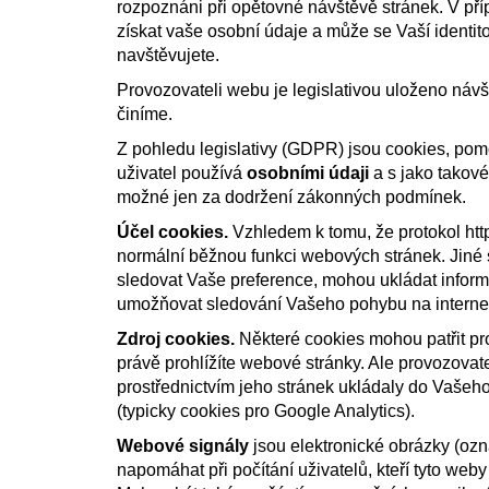
rozpoznáni při opětovné návštěvě stránek. V př
získat vaše osobní údaje a může se Vaší identi
navštěvujete.
Provozovateli webu je legislativou uloženo návš
činíme.
Z pohledu legislativy (GDPR) jsou cookies, pomoc
uživatel používá
osobními údaji
a s jako takové
možné jen za dodržení zákonných podmínek.
Účel cookies.
Vzhledem k tomu, že protokol htt
normální běžnou funkci webových stránek. Jiné 
sledovat Vaše preference, mohou ukládat inform
umožňovat sledování Vašeho pohybu na interne
Zdroj cookies.
Některé cookies mohou patřit pr
právě prohlížíte webové stránky. Ale provozovate
prostřednictvím jeho stránek ukládaly do Vašeho p
(typicky cookies pro Google Analytics).
Webové signály
jsou elektronické obrázky (ozn
napomáhat při počítání uživatelů, kteří tyto weby 