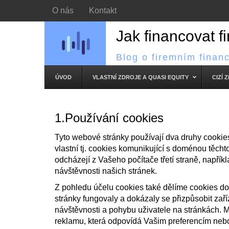
O nás
Kontakt
Jak financovat f
Blog o firemním finan
ÚVOD
VLASTNÍ ZDROJE A QUASI EQUITY
CIZÍ 
1.Používání cookies
Tyto webové stránky používají dva druhy cookie
vlastní tj. cookies komunikující s doménou těchto 
odcházejí z Vašeho počítače třetí straně, napříkl
návštěvnosti našich stránek.
Z pohledu účelu cookies také dělíme cookies do
stránky fungovaly a dokázaly se přizpůsobit zaří
návštěvnosti a pohybu uživatele na stránkách. M
reklamu, která odpovídá Vašim preferencím neb