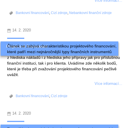
Více informací...
Bankovní financování
,
Cizí zdroje
,
Nebankovní finanční zdroje
14. 2. 2020
Článek se zabývá charakteristikou projektového financování,
Projektové financování
které patří mezi nejnáročnější typy finančních instrumentů
z hlediska nákladů i z hlediska jeho přípravy jak pro příslušnou
finanční instituci, tak i pro klienta. Uvádíme zde několik bodů,
které je třeba při zvažování projektového financování pečlivě
uvážit.
Více informací...
Bankovní financování
,
Cizí zdroje
14. 2. 2020