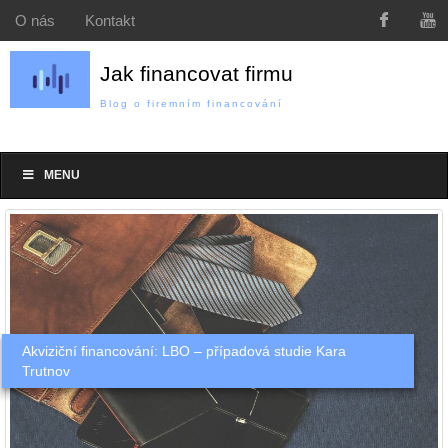
O nás
Kontakt
Jak financovat firmu
Blog o firemním financování
MENU
Akviziční financování: LBO – případová studie Kara
Trutnov