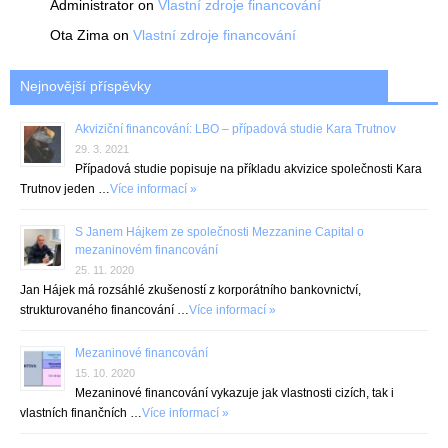
Administrator
on
Vlastní zdroje financování
Ota Zima
on
Vlastní zdroje financování
Nejnovější příspěvky
Akviziční financování: LBO – případová studie Kara Trutnov
29. 3. 2021
Případová studie popisuje na příkladu akvizice společnosti Kara
Trutnov jeden …
Více informací »
S Janem Hájkem ze společnosti Mezzanine Capital o
mezaninovém financování
25. 11. 2020
Jan Hájek má rozsáhlé zkušeností z korporátního bankovnictví,
strukturovaného financování …
Více informací »
Mezaninové financování
15. 10. 2020
Mezaninové financování vykazuje jak vlastnosti cizích, tak i
vlastních finančních …
Více informací »