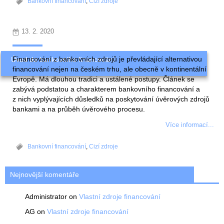
Bankovní financování
,
Cizí zdroje
13. 2. 2020
Financování z bankovních zdrojů je převládající alternativou
Úvod do bankovního financování
financování nejen na českém trhu, ale obecně v kontinentální
Evropě. Má dlouhou tradici a ustálené postupy. Článek se
zabývá podstatou a charakterem bankovního financování a
z nich vyplývajících důsledků na poskytování úvěrových zdrojů
bankami a na průběh úvěrového procesu.
Více informací...
Bankovní financování
,
Cizí zdroje
Nejnovější komentáře
Administrator
on
Vlastní zdroje financování
AG
on
Vlastní zdroje financování