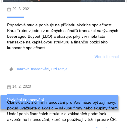
29. 3. 2021
Případová studie popisuje na příkladu akvizice společnosti
Kara Trutnov jeden z možných scénářů transakcí nazývaných
Leveraged Buyout (LBO) a ukazuje, jaký vliv měla tato
transakce na kapitálovou strukturu a finanční pozici této
kupované společnosti.
Více informací...
Bankovní financování
,
Cizí zdroje
14. 2. 2020
Akviziční financování
Článek o akvizičním financování pro Vás může být zajímavý,
pokud uvažujete o akvizici – nákupu firmy nebo skupiny firem.
Uvádí popis finančních struktur a základních podmínek
akvizičního financování, které se používají v tržní praxi v ČR.