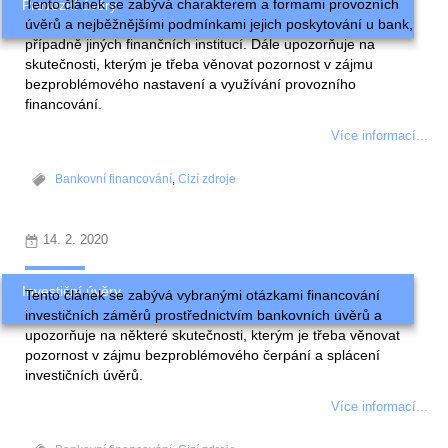
Tento článek se zabývá charakterem a formami provozních
Provozní úvěry
úvěrů a nejběžnějšími podmínkami jejich poskytování u bank,
případně jiných finančních institucí. Dále upozorňuje na
skutečnosti, kterým je třeba věnovat pozornost v zájmu
bezproblémového nastavení a využívání provozního
financování.
Více informací...
Bankovní financování
,
Cizí zdroje
14. 2. 2020
Investiční úvěry
Tento článek se zabývá vybranými otázkami financování
investičních záměrů prostřednictvím bankovních úvěrů a
upozorňuje na některé skutečnosti, kterým je třeba věnovat
pozornost v zájmu bezproblémového čerpání a splácení
investičních úvěrů.
Více informací...