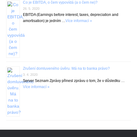
Co je EBITDA, o čem vypovídá (a o čem ne)?
26. 5. 2020
EBITDA (Earnings before interest, taxes, depreciation and
amortisation) je jedním …
Více informací »
Zrušení domluveného úvěru. Má na to banka právo?
3. 4. 2020
Server Seznam Zprávy přinesl zprávu o tom, že v důsledku …
Více informací »