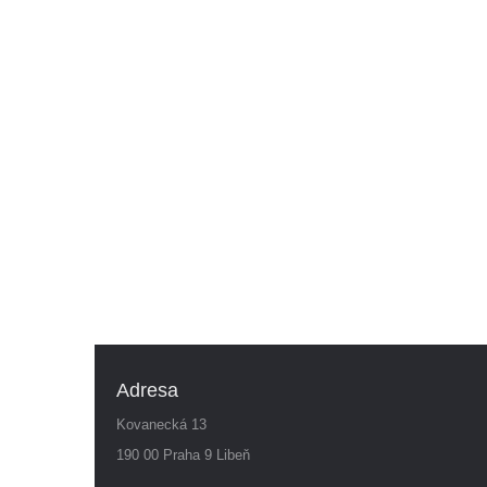
Adresa
Kovanecká 13
190 00 Praha 9 Libeň