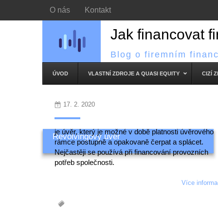
O nás
Kontakt
Jak financovat f
Blog o firemním finan
ÚVOD
VLASTNÍ ZDROJE A QUASI EQUITY
CIZÍ 
17. 2. 2020
je úvěr, který je možné v době platnosti úvěrového
Revolvingový úvěr
rámce postupně a opakovaně čerpat a splácet.
Nejčastěji se používá při financování provozních
potřeb společnosti.
Více informac