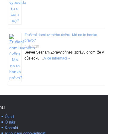
Zrušení domluveného úvěru. Má na to banka
právo?
3. 4. 2020
Server Seznam Zprávy přinesl zprávu o tom, že v
důsledku …
Více informací »
nu
Úvod
O nás
Kontakt
Vyloučení odpovědnosti