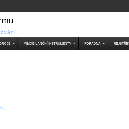
irmu
cování
ZDROJE
MIMOBILANČNÍ INSTRUMENTY
PORADNA
REJSTŘÍ
í...