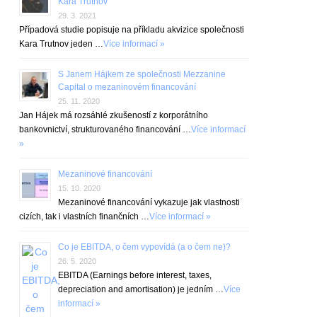
Kara Trutnov
29. 3. 2021
Případová studie popisuje na příkladu akvizice společnosti
Kara Trutnov jeden …
Více informací »
S Janem Hájkem ze společnosti Mezzanine
Capital o mezaninovém financování
25. 11. 2020
Jan Hájek má rozsáhlé zkušeností z korporátního
bankovnictví, strukturovaného financování …
Více informací
»
Mezaninové financování
15. 10. 2020
Mezaninové financování vykazuje jak vlastnosti
cizích, tak i vlastních finančních …
Více informací »
Co je EBITDA, o čem vypovídá (a o čem ne)?
26. 5. 2020
EBITDA (Earnings before interest, taxes,
depreciation and amortisation) je jedním …
Více
informací »