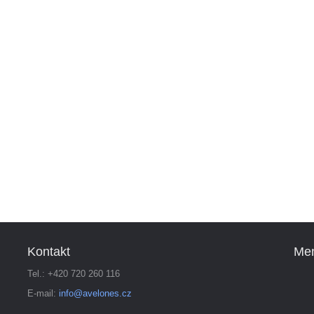
Kontakt
Me
Tel.: +420 720 260 116
E-mail:
info@avelones.cz