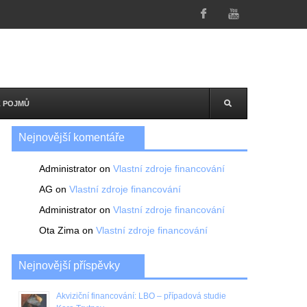
K POJMŮ
Nejnovější komentáře
Administrator
on
Vlastní zdroje financování
AG
on
Vlastní zdroje financování
Administrator
on
Vlastní zdroje financování
Ota Zima
on
Vlastní zdroje financování
Nejnovější příspěvky
Akviziční financování: LBO – případová studie