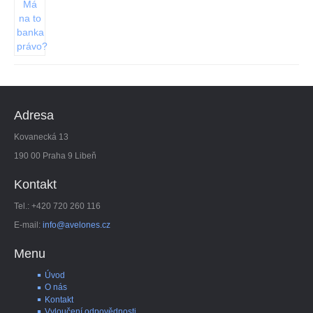
Adresa
Kovanecká 13
190 00 Praha 9 Libeň
Kontakt
Tel.: +420 720 260 116
E-mail:
info@avelones.cz
Menu
Úvod
O nás
Kontakt
Vyloučení odpovědnosti