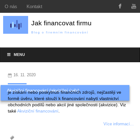
O nás
Kontakt
Jak financovat firmu
Blog o firemním financování
MENU
16. 11. 2020
Akviziční financování (akviziční úvěr)
je získání nebo poskytnutí finančních zdrojů, nejčastěji ve
formě úvěru, které slouží k financování nabytí vlastnictví
obchodních podílů nebo akcií jiné společnosti (akvizice). Viz
také
Akviziční financování
.
Více informací...