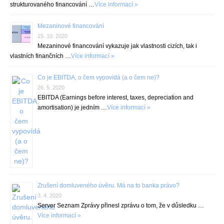
strukturovaného financování …
Více informací »
Mezaninové financování
15. 10. 2020
Mezaninové financování vykazuje jak vlastnosti cizích, tak i
vlastních finančních …
Více informací »
Co je EBITDA, o čem vypovídá (a o čem ne)?
26. 5. 2020
EBITDA (Earnings before interest, taxes, depreciation and
amortisation) je jedním …
Více informací »
Zrušení domluveného úvěru. Má na to banka právo?
3. 4. 2020
Server Seznam Zprávy přinesl zprávu o tom, že v důsledku …
Více informací »