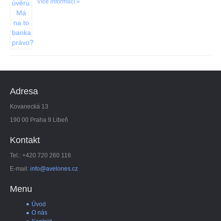
Více informací »
Adresa
Kovanecká 13
190 00 Praha 9 Libeň
Kontakt
Tel.: +420 720 260 116
E-mail:
info@avelones.cz
Menu
Úvod
O nás