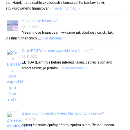
Jan Hájek má rozsáhlé zkušeností z korporátního bankovnictví,
strukturovaného financování …
Více informací »
Mezaninové financování
15. 10. 2020
Mezaninové financování vykazuje jak vlastnosti cizích, tak i
vlastních finančních …
Více informací »
Co je EBITDA, o čem vypovídá (a o čem ne)?
26. 5. 2020
EBITDA (Earnings before interest, taxes, depreciation and
amortisation) je jedním …
Více informací »
Zrušení domluveného úvěru. Má na to banka právo?
3. 4. 2020
Server Seznam Zprávy přinesl zprávu o tom, že v důsledku …