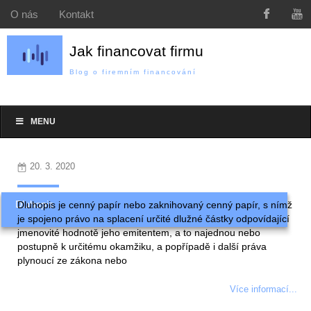
O nás
Kontakt
Jak financovat firmu
Blog o firemním financování
MENU
20. 3. 2020
Dluhopis
Dluhopis je cenný papír nebo zaknihovaný cenný papír, s nímž
je spojeno právo na splacení určité dlužné částky odpovídající
jmenovité hodnotě jeho emitentem, a to najednou nebo
postupně k určitému okamžiku, a popřípadě i další práva
plynoucí ze zákona nebo
Více informací...