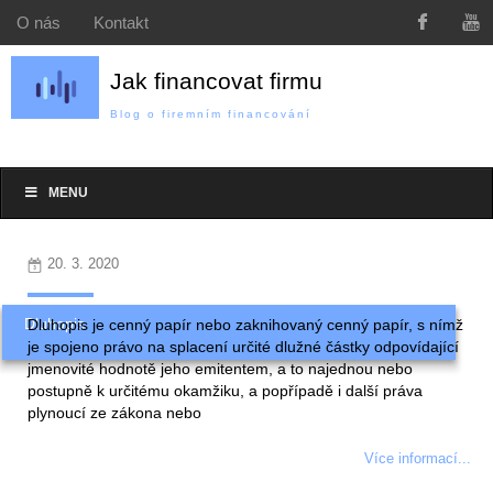
O nás
Kontakt
Jak financovat firmu
Blog o firemním financování
MENU
20. 3. 2020
Dluhopis
Dluhopis je cenný papír nebo zaknihovaný cenný papír, s nímž
je spojeno právo na splacení určité dlužné částky odpovídající
jmenovité hodnotě jeho emitentem, a to najednou nebo
postupně k určitému okamžiku, a popřípadě i další práva
plynoucí ze zákona nebo
Více informací...