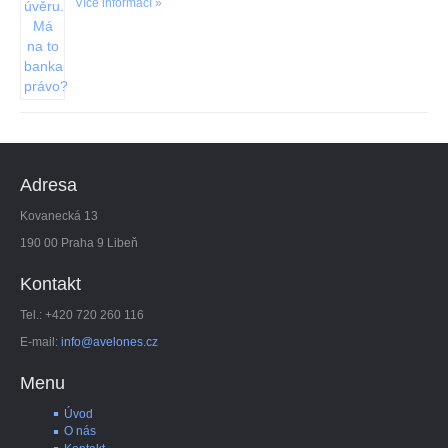
Více informací »
Adresa
Kovanecká 13
190 00 Praha 9 Libeň
Kontakt
Tel.: +420 720 260 116
E-mail:
info@avelones.cz
Menu
Úvod
O nás