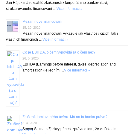
Jan Hájek má rozsáhlé zkušeností z korporátního bankovnictví,
strukturovaného financování …
Více informací »
Mezaninové financování
15. 10. 2020
Mezaninové financování vykazuje jak vlastnosti cizích, tak i
vlastních finančních …
Více informací »
Co je EBITDA, o čem vypovídá (a o čem ne)?
26. 5. 2020
EBITDA (Earnings before interest, taxes, depreciation and
amortisation) je jedním …
Více informací »
Zrušení domluveného úvěru. Má na to banka právo?
3. 4. 2020
Server Seznam Zprávy přinesl zprávu o tom, že v důsledku …